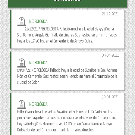
21-12-2021
NECROLÓGICA
21/12/21 ? NECROLÓGICA Falleció anoche a la edad de 95 años la
Sra. Ramona Angela Giani Vda de Linares Sus restos seran inhumados
hoy a las 17.30 hs. en el Cementerio de Arroyo Dulce.
09-04-2021
NECROLÓGICA
09/04/21 NECROLÓGICA Falleció hoy a la edad de 62 años la Sra. Adriana
Mónica Carnevale. Sus restos serán llevado mañana al Crematorio de la
ciudad de Colón.
30-01-2021
NECROLÓGICA
Falleció anoche a la edad de 64 años el Sr Ernesto L. Di Carlo Por los
protocolos vigentes, su restos no serán velados y recibirán sepultura
hoy sábado 30 de de enero a las 12.00 hs en Cementerio de Arroyo
Dulce donde podrán concurrir solo familiares directos.