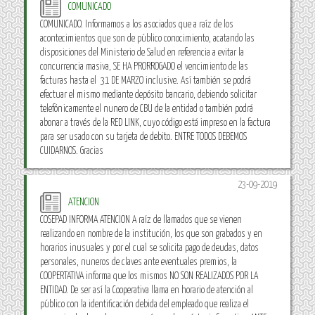
COMUNICADO
COMUNICADO. Informamos a los asociados que a raíz de los
acontecimientos que son de público conocimiento, acatando las
disposiciones del Ministerio de Salud en referencia a evitar la
concurrencia masiva, SE HA PRORROGADO el vencimiento de las
facturas hasta el 31 DE MARZO inclusive. Así también se podrá
efectuar el mismo mediante depósito bancario, debiendo solicitar
telefónicamente el nunero de CBU de la entidad o también podrá
abonar a través de la RED LINK, cuyo código está impreso en la factura
para ser usado con su tarjeta de debito. ENTRE TODOS DEBEMOS
CUIDARNOS. Gracias
23-09-2019
ATENCION
COSEPAD INFORMA ATENCION A raíz de llamados que se vienen
realizando en nombre de la institución, los que son grabados y en
horarios inusuales y por el cual se solicita pago de deudas, datos
personales, nuneros de claves ante eventuales premios, la
COOPERTATIVA informa que los mismos NO SON REALIZADOS POR LA
ENTIDAD. De ser así la Cooperativa llama en horario de atención al
público con la identificación debida del empleado que realiza el