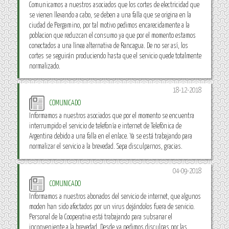
Comunicamos a nuestros asociados que los cortes de electricidad que
se vienen llevando a cabo, se deben a una falla que se origina en la
ciudad de Pergamino, por tal motivo pedimos encarecidamente a la
poblacion que reduzcan el consumo ya que por el momento estamos
conectados a una línea alternativa de Rancagua. De no ser así, los
cortes se seguirán produciendo hasta que el servicio quede totalmente
normalizado.
18-12-2018
COMUNICADO
Informamos a nuestros asociados que por el momento se encuentra
interrumpido el servicio de telefonía e internet de Telefónica de
Argentina debido a una falla en el enlace. Ya se está trabajando para
normalizar el servicio a la brevedad. Sepa disculparnos, gracias.
04-09-2018
COMUNICADO
Informamos a nuestros abonados del servicio de internet, que algunos
moden han sido afectados por un virus dejándolos fuera de servicio.
Personal de la Cooperativa está trabajando para subsanar el
inconveniente a la brevedad. Desde ya pedimos disculpas por las