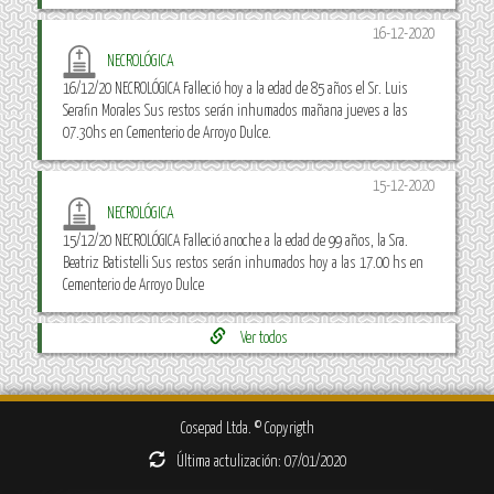
16-12-2020
NECROLÓGICA
16/12/20 NECROLÓGICA Falleció hoy a la edad de 85 años el Sr. Luis
Serafin Morales Sus restos serán inhumados mañana jueves a las
07.30hs en Cementerio de Arroyo Dulce.
15-12-2020
NECROLÓGICA
15/12/20 NECROLÓGICA Falleció anoche a la edad de 99 años, la Sra.
Beatriz Batistelli Sus restos serán inhumados hoy a las 17.00 hs en
Cementerio de Arroyo Dulce
Ver todos
Cosepad Ltda. © Copyrigth
Última actulización: 07/01/2020