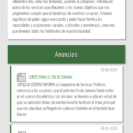
referente a ella, como nos formamos, quienes la componen, información
acerca de los servicios que ofrecemos y los nuevos objetivos que nos
proponemos cumplir para el beneficios de nuestros usuarios. Estamos
orgullosos de poder seguir avanzando y poder hacer frente a las
necesidades y aspiraciones sociales, culturales y económicas, comunes
que tenemos todos los habitantes de nuestra localidad.
Anuncios
18-09-2020
CORTES PARA EL FIN DE SEMANA
18/09/20 COSEPAD INFORMA La Cooperativa de Servicios Públicos
comunica a los usuarios, que el próximo fin de semana habrá cortes
en el suministro eléctrico. Los mismos se llevarán a cabo en virtud de
que se realizarán tareas de mantenimiento tanto en la línea principal
que nos abastece se Pergamino, como así también en el tendido local.
Gracias
18-03-2020